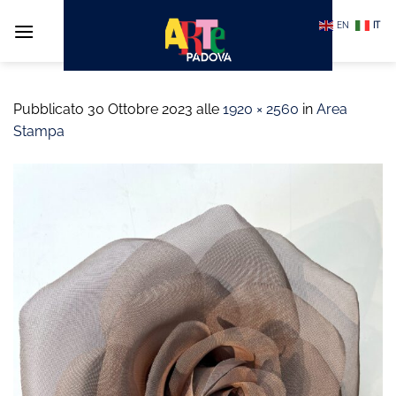
Salta
EN
IT
ai
contenuti
Pubblicato
30 Ottobre 2023
alle
1920 × 2560
in
Area
Stampa