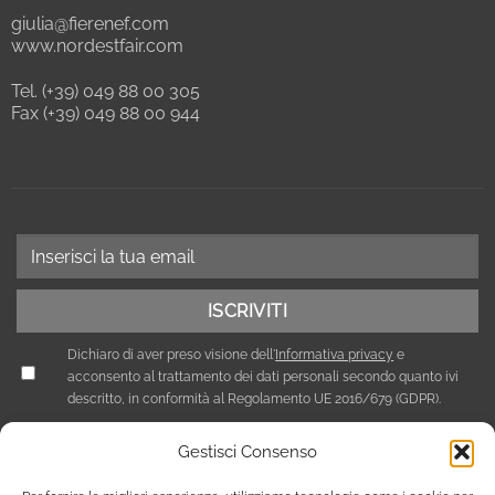
giulia@fierenef.com
www.nordestfair.com
Tel. (+39) 049 88 00 305
Fax (+39) 049 88 00 944
Dichiaro di aver preso visione dell'
Informativa privacy
e
acconsento al trattamento dei dati personali secondo quanto ivi
descritto, in conformità al Regolamento UE 2016/679 (GDPR).
Gestisci Consenso