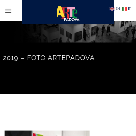
Salta
EN
IT
ai
contenuti
2019 – FOTO ARTEPADOVA