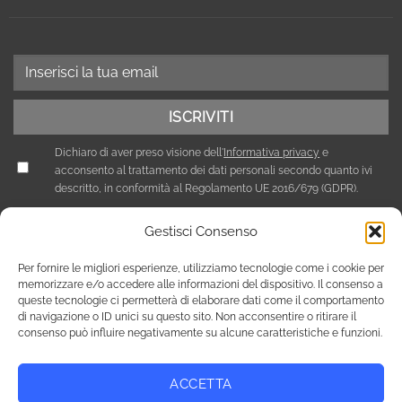
Dichiaro di aver preso visione dell'
Informativa privacy
e
acconsento al trattamento dei dati personali secondo quanto ivi
descritto, in conformità al Regolamento UE 2016/679 (GDPR).
Gestisci Consenso
Per fornire le migliori esperienze, utilizziamo tecnologie come i cookie per
memorizzare e/o accedere alle informazioni del dispositivo. Il consenso a
queste tecnologie ci permetterà di elaborare dati come il comportamento
di navigazione o ID unici su questo sito. Non acconsentire o ritirare il
consenso può influire negativamente su alcune caratteristiche e funzioni.
ACCETTA