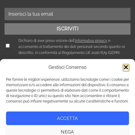
Dichiaro di aver preso visione dell'
Informativa privacy
e
acconsento al trattamento dei dati personali secondo quanto ivi
descritto, in conformità al Regolamento UE 2016/679 (GDPR).
Gestisci Consenso
Per fornire le migliori esperienze, utilizziamo tecnologie come i cookie per
memorizzare e/o accedere alle informazioni del dispositivo. Il consenso a
queste tecnologie ci permetterà di elaborare dati come il comportamento
di navigazione o ID unici su questo sito. Non acconsentire o ritirare il
consenso può influire negativamente su alcune caratteristiche e funzioni.
ACCETTA
Privacy Policy
Cookie Policy (UE)
NEGA
Copyright 2026 © Tutti i diritti riservati / NEF Nord Est Fair srl ,