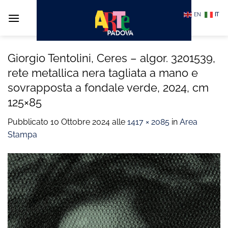
Salta
EN
IT
ai
contenuti
Giorgio Tentolini, Ceres – algor. 3201539,
rete metallica nera tagliata a mano e
sovrapposta a fondale verde, 2024, cm
125×85
Pubblicato
10 Ottobre 2024
alle
1417 × 2085
in
Area
Stampa