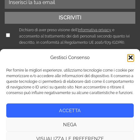
Dichiaro di aver preso visione dell'
Informativa privacy
e
acconsento al trattamento dei dati personali secondo quanto ivi
descritto, in conformità al Regolamento UE 2016/679 (GDPR).
Gestisci Consenso
Per fornire le migliori esperienze, utilizziamo tecnologie come i cookie per
memorizzare e/o accedere alle informazioni del dispositivo. Il consenso a
queste tecnologie ci permetterà di elaborare dati come il comportamento
di navigazione o ID unici su questo sito. Non acconsentire o ritirare il
consenso può influire negativamente su alcune caratteristiche e funzioni.
ACCETTA
Privacy Policy
Cookie Policy (UE)
NEGA
Copyright 2026 © Tutti i diritti riservati / NEF Nord Est Fair srl ,
via A. Costa, 19 - 35124 Padova - Italia / tel. +39 049 8800305 -
VISUALIZZA LE PREFERENZE