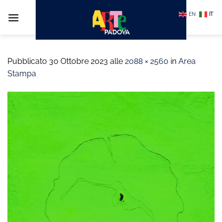
Salta
EN
IT
ai
contenuti
Pubblicato
30 Ottobre 2023
alle
2088 × 2560
in
Area
Stampa