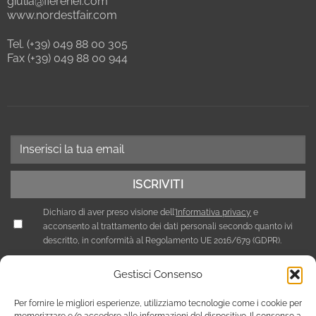
giulia@fierenef.com
www.nordestfair.com
Tel. (+39) 049 88 00 305
Fax (+39) 049 88 00 944
Dichiaro di aver preso visione dell'
Informativa privacy
e
acconsento al trattamento dei dati personali secondo quanto ivi
descritto, in conformità al Regolamento UE 2016/679 (GDPR).
Gestisci Consenso
Per fornire le migliori esperienze, utilizziamo tecnologie come i cookie per