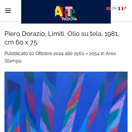
Salta
EN
IT
ai
contenuti
Piero Dorazio, Limiti, Olio su tela, 1981,
cm 60 x 75
Pubblicato
10 Ottobre 2024
alle
2560 × 2054
in
Area
Stampa