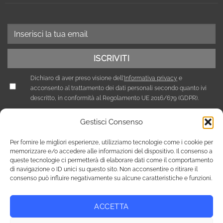
Dichiaro di aver preso visione dell'
Informativa privacy
e
acconsento al trattamento dei dati personali secondo quanto ivi
descritto, in conformità al Regolamento UE 2016/679 (GDPR).
Gestisci Consenso
Per fornire le migliori esperienze, utilizziamo tecnologie come i cookie per
memorizzare e/o accedere alle informazioni del dispositivo. Il consenso a
queste tecnologie ci permetterà di elaborare dati come il comportamento
di navigazione o ID unici su questo sito. Non acconsentire o ritirare il
consenso può influire negativamente su alcune caratteristiche e funzioni.
ACCETTA
Privacy Policy
Cookie Policy (UE)