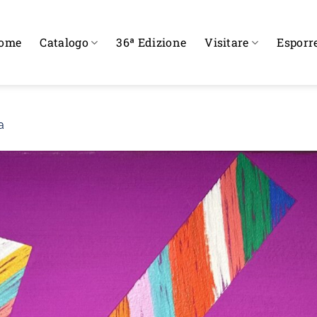
ome
Catalogo
36ª Edizione
Visitare
Esporr
a