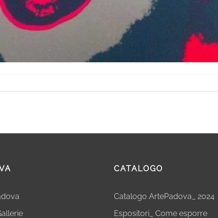
VA
CATALOGO
Padova
Catalogo ArtePadova_ 2024
allerie
Espositori_ Come esporre