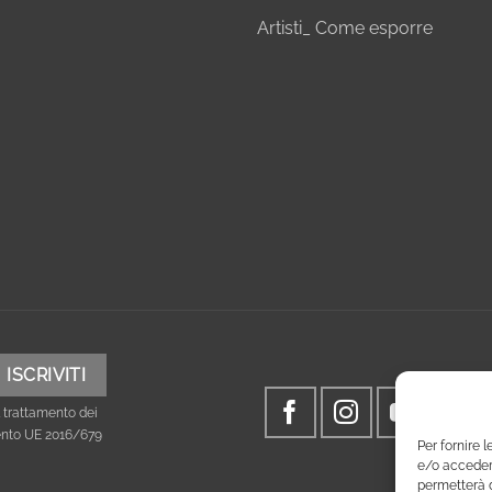
Artisti_ Come esporre
 trattamento dei
mento UE 2016/679
Per fornire 
e/o accedere
permetterà d