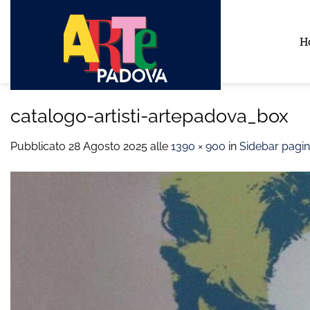
Salta
ai
H
contenuti
catalogo-artisti-artepadova_box
Pubblicato
28 Agosto 2025
alle
1390 × 900
in
Sidebar pagi