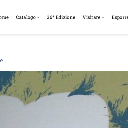
ome
Catalogo
36ª Edizione
Visitare
Esporr
ne