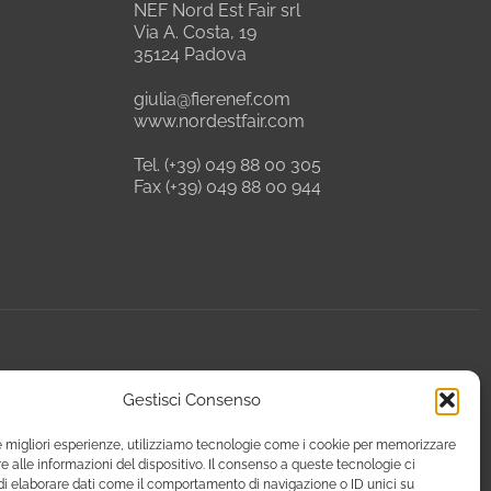
NEF Nord Est Fair srl
Via A. Costa, 19
35124 Padova
giulia@fierenef.com
www.nordestfair.com
Tel. (+39) 049 88 00 305
Fax (+39) 049 88 00 944
Gestisci Consenso
le migliori esperienze, utilizziamo tecnologie come i cookie per memorizzare
 alle informazioni del dispositivo. Il consenso a queste tecnologie ci
i elaborare dati come il comportamento di navigazione o ID unici su