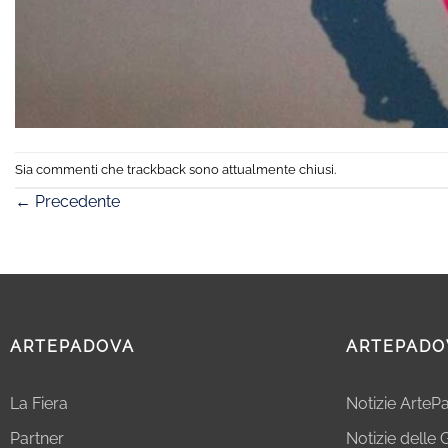
Sia commenti che trackback sono attualmente chiusi.
←
Precedente
ARTEPADOVA
ARTEPADO
La Fiera
Notizie Arte
Partner
Notizie delle G