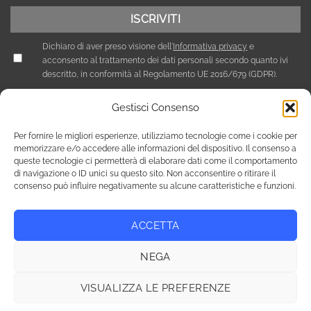
Dichiaro di aver preso visione dell'
Informativa privacy
e
acconsento al trattamento dei dati personali secondo quanto ivi
descritto, in conformità al Regolamento UE 2016/679 (GDPR).
Gestisci Consenso
Per fornire le migliori esperienze, utilizziamo tecnologie come i cookie per
memorizzare e/o accedere alle informazioni del dispositivo. Il consenso a
queste tecnologie ci permetterà di elaborare dati come il comportamento
di navigazione o ID unici su questo sito. Non acconsentire o ritirare il
consenso può influire negativamente su alcune caratteristiche e funzioni.
ACCETTA
Privacy Policy
Cookie Policy (UE)
NEGA
Copyright 2026 © Tutti i diritti riservati / NEF Nord Est Fair srl ,
via A. Costa, 19 - 35124 Padova - Italia / tel. +39 049 8800305 -
VISUALIZZA LE PREFERENZE
fax +39 049 8800944 - email: giulia@fierenef.com / p.iva & c.f.
03757810282