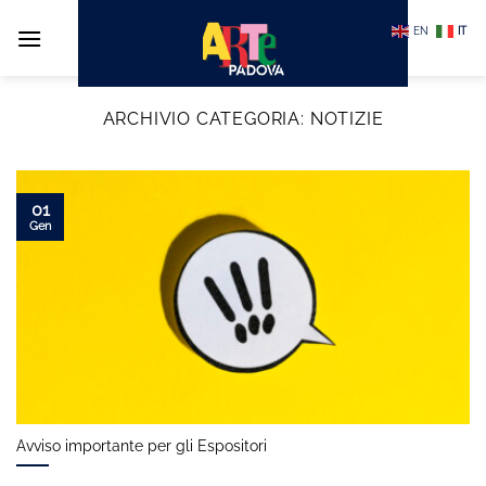
Salta
EN
IT
ai
contenuti
ARCHIVIO CATEGORIA:
NOTIZIE
01
Gen
Avviso importante per gli Espositori