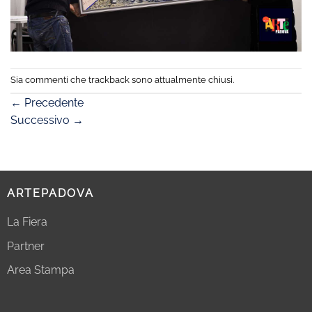
Sia commenti che trackback sono attualmente chiusi.
←
Precedente
Successivo
→
ARTEPADOVA
La Fiera
Partner
Area Stampa