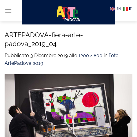
Salta
EN
IT
ai
contenuti
ARTEPADOVA-fiera-arte-
padova_2019_04
Pubblicato
3 Dicembre 2019
alle
1200 × 800
in
Foto
ArtePadova 2019