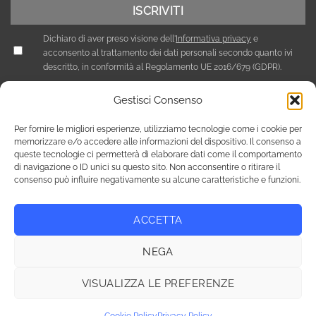
Dichiaro di aver preso visione dell'
Informativa privacy
e
acconsento al trattamento dei dati personali secondo quanto ivi
descritto, in conformità al Regolamento UE 2016/679 (GDPR).
Gestisci Consenso
Per fornire le migliori esperienze, utilizziamo tecnologie come i cookie per
memorizzare e/o accedere alle informazioni del dispositivo. Il consenso a
queste tecnologie ci permetterà di elaborare dati come il comportamento
di navigazione o ID unici su questo sito. Non acconsentire o ritirare il
consenso può influire negativamente su alcune caratteristiche e funzioni.
ACCETTA
Privacy Policy
Cookie Policy (UE)
NEGA
Copyright 2026 © Tutti i diritti riservati / NEF Nord Est Fair srl ,
via A. Costa, 19 - 35124 Padova - Italia / tel. +39 049 8800305 -
VISUALIZZA LE PREFERENZE
fax +39 049 8800944 - email: giulia@fierenef.com / p.iva & c.f.
03757810282