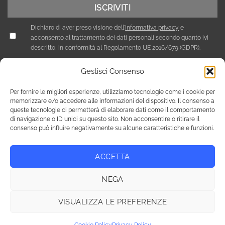
Dichiaro di aver preso visione dell'
Informativa privacy
e
acconsento al trattamento dei dati personali secondo quanto ivi
descritto, in conformità al Regolamento UE 2016/679 (GDPR).
Gestisci Consenso
Per fornire le migliori esperienze, utilizziamo tecnologie come i cookie per
memorizzare e/o accedere alle informazioni del dispositivo. Il consenso a
queste tecnologie ci permetterà di elaborare dati come il comportamento
di navigazione o ID unici su questo sito. Non acconsentire o ritirare il
consenso può influire negativamente su alcune caratteristiche e funzioni.
ACCETTA
Privacy Policy
Cookie Policy (UE)
NEGA
Copyright 2026 © Tutti i diritti riservati / NEF Nord Est Fair srl ,
via A. Costa, 19 - 35124 Padova - Italia / tel. +39 049 8800305 -
VISUALIZZA LE PREFERENZE
fax +39 049 8800944 - email: giulia@fierenef.com / p.iva & c.f.
03757810282