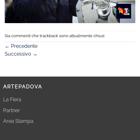
Sia commenti che trackback sono attualmente chiusi.
←
Precedente
Successivo
→
ARTEPADOVA
La Fiera
Partner
Area Stampa