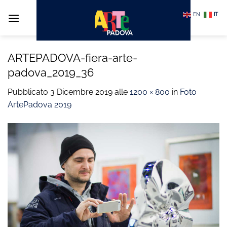
Salta
EN
IT
ai
contenuti
ARTEPADOVA-fiera-arte-
padova_2019_36
Pubblicato
3 Dicembre 2019
alle
1200 × 800
in
Foto
ArtePadova 2019