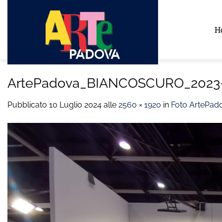
Salta
ai
H
contenuti
ArtePadova_BIANCOSCURO_2023
Pubblicato
10 Luglio 2024
alle
2560 × 1920
in
Foto ArtePad