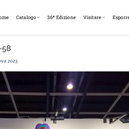
ome
Catalogo
36ª Edizione
Visitare
Esporr
-58
ova 2023