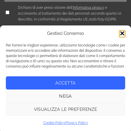
Dichiaro di aver preso visione dell'
Informativa privacy
e
acconsento al trattamento dei dati personali secondo quanto ivi
descritto, in conformità al Regolamento UE 2016/679 (GDPR).
Gestisci Consenso
Per fornire le migliori esperienze, utilizziamo tecnologie come i cookie per
memorizzare e/o accedere alle informazioni del dispositivo. Il consenso a
queste tecnologie ci permetterà di elaborare dati come il comportamento
di navigazione o ID unici su questo sito. Non acconsentire o ritirare il
consenso può influire negativamente su alcune caratteristiche e funzioni.
ACCETTA
Privacy Policy
Cookie Policy (UE)
NEGA
Copyright 2026 © Tutti i diritti riservati / NEF Nord Est Fair srl ,
via A. Costa, 19 - 35124 Padova - Italia / tel. +39 049 8800305 -
VISUALIZZA LE PREFERENZE
fax +39 049 8800944 - email: giulia@fierenef.com / p.iva & c.f.
03757810282
Cookie Policy
Privacy Policy