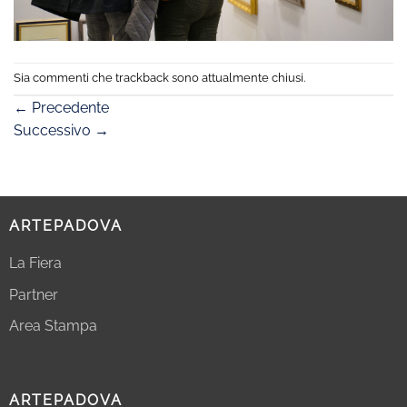
Sia commenti che trackback sono attualmente chiusi.
←
Precedente
Successivo
→
ARTEPADOVA
La Fiera
Partner
Area Stampa
ARTEPADOVA