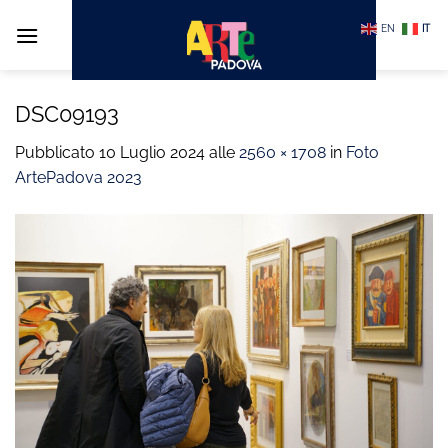
Salta
EN
IT
ai
contenuti
DSC09193
Pubblicato
10 Luglio 2024
alle
2560 × 1708
in
Foto
ArtePadova 2023