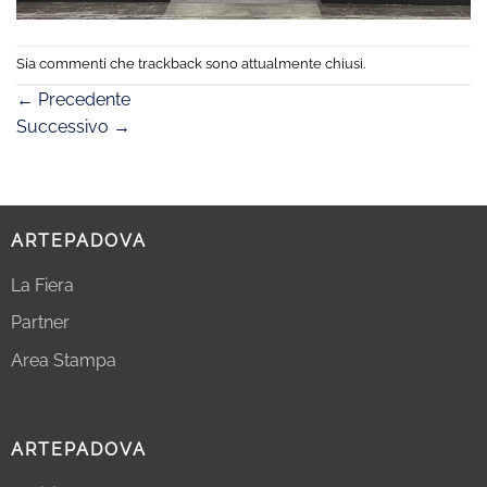
Sia commenti che trackback sono attualmente chiusi.
←
Precedente
Successivo
→
ARTEPADOVA
La Fiera
Partner
Area Stampa
ARTEPADOVA