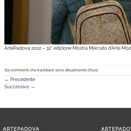
ArtePadova 2022 – 32° edizione Mostra Mercato d’Arte M
Sia commenti che trackback sono attualmente chiusi.
←
Precedente
Successivo
→
ARTEPADOVA
ARTEPADO