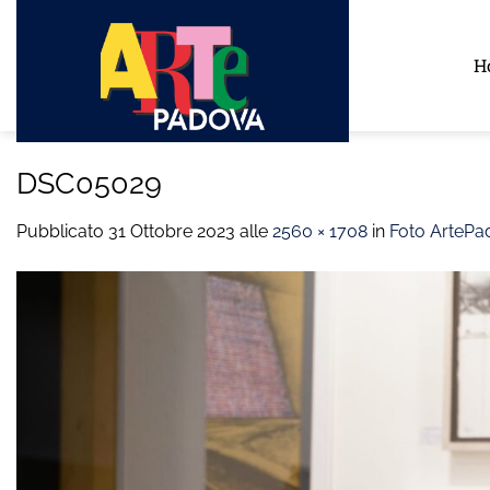
Salta
ai
H
contenuti
DSC05029
Pubblicato
31 Ottobre 2023
alle
2560 × 1708
in
Foto ArtePa