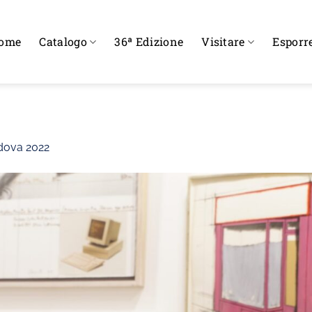
ome
Catalogo
36ª Edizione
Visitare
Esporr
dova 2022