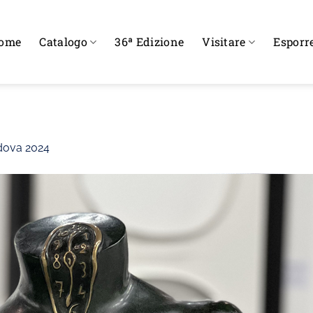
ome
Catalogo
36ª Edizione
Visitare
Esporr
dova 2024