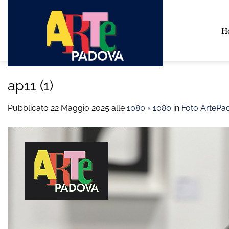
Salta
ai
H
contenuti
ap11 (1)
Pubblicato
22 Maggio 2025
alle
1080 × 1080
in
Foto ArtePa