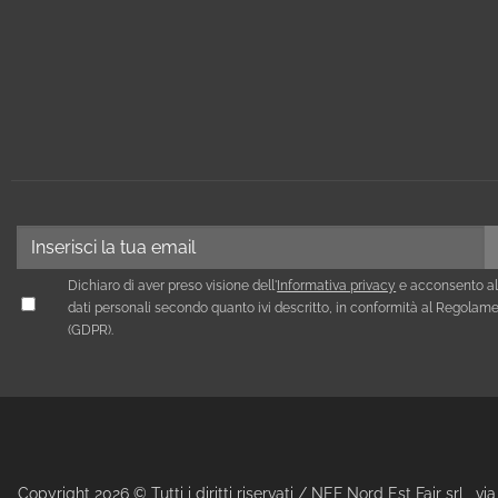
Dichiaro di aver preso visione dell'
Informativa privacy
e acconsento al
dati personali secondo quanto ivi descritto, in conformità al Regola
(GDPR).
Copyright 2026 © Tutti i diritti riservati / NEF Nord Est Fair srl , 