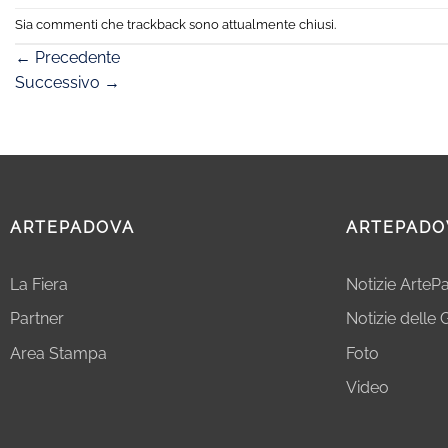
Sia commenti che trackback sono attualmente chiusi.
←
Precedente
Successivo
→
ARTEPADOVA
ARTEPADO
La Fiera
Notizie Arte
Partner
Notizie delle G
Area Stampa
Foto
Video