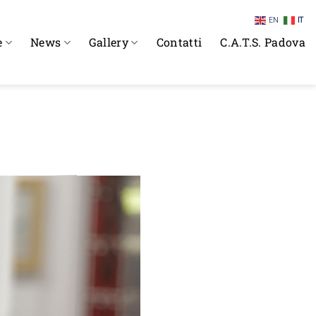
EN
IT
e
News
Gallery
Contatti
C.A.T.S. Padova