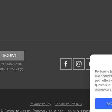
 trattamento dei
mento UE 2016/679
Per fornire 
e/o accedere
permetterà d
questo sito.
alcune carat
AC
Privacy Policy
Cookie Policy (UE)
via A. Costa, 19 - 35124 Padova - Italia / tel. +39 049 8800305 - fax +