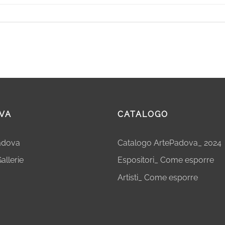
VA
CATALOGO
Padova
Catalogo ArtePadova_ 2024
allerie
Espositori_ Come esporre
Artisti_ Come esporre