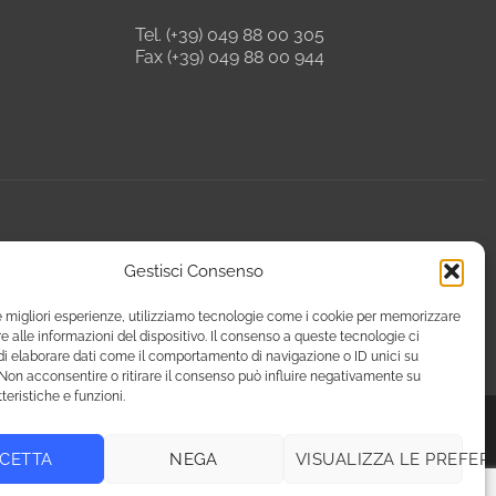
Tel. (+39) 049 88 00 305
Fax (+39) 049 88 00 944
Gestisci Consenso
le migliori esperienze, utilizziamo tecnologie come i cookie per memorizzare
 alle informazioni del dispositivo. Il consenso a queste tecnologie ci
i elaborare dati come il comportamento di navigazione o ID unici su
 Non acconsentire o ritirare il consenso può influire negativamente su
teristiche e funzioni.
CETTA
NEGA
VISUALIZZA LE PREFER
39 049 8800944 - email: giulia@fierenef.com / p.iva & c.f. 03757810282