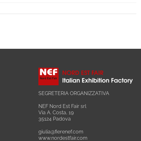
SEGRETERIA ORGANIZZATIVA
NEF Nord Est Fair srl
Via A. Costa, 19
35124 Padova
giulia@fierenef.com
www.nordestfair.com