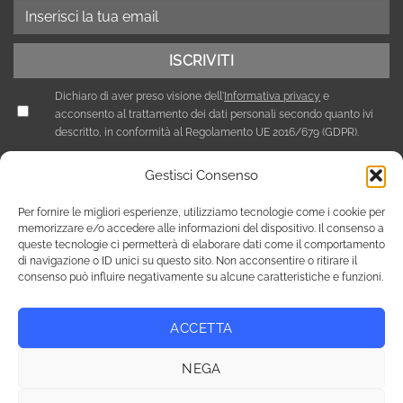
Dichiaro di aver preso visione dell'
Informativa privacy
e
acconsento al trattamento dei dati personali secondo quanto ivi
descritto, in conformità al Regolamento UE 2016/679 (GDPR).
Gestisci Consenso
Per fornire le migliori esperienze, utilizziamo tecnologie come i cookie per
memorizzare e/o accedere alle informazioni del dispositivo. Il consenso a
queste tecnologie ci permetterà di elaborare dati come il comportamento
di navigazione o ID unici su questo sito. Non acconsentire o ritirare il
consenso può influire negativamente su alcune caratteristiche e funzioni.
ACCETTA
Privacy Policy
Cookie Policy (UE)
NEGA
Copyright 2026 © Tutti i diritti riservati / NEF Nord Est Fair srl ,
via A. Costa, 19 - 35124 Padova - Italia / tel. +39 049 8800305 -