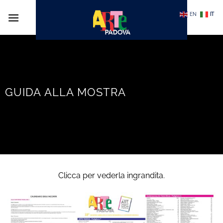
Salta
EN
IT
ai
contenuti
GUIDA ALLA MOSTRA
Clicca per vederla ingrandita.