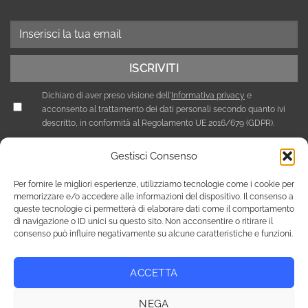
Dichiaro di aver preso visione dell'
Informativa privacy
e
acconsento al trattamento dei dati personali secondo quanto ivi
descritto, in conformità al Regolamento UE 2016/679 (GDPR).
Gestisci Consenso
Per fornire le migliori esperienze, utilizziamo tecnologie come i cookie per
memorizzare e/o accedere alle informazioni del dispositivo. Il consenso a
queste tecnologie ci permetterà di elaborare dati come il comportamento
di navigazione o ID unici su questo sito. Non acconsentire o ritirare il
consenso può influire negativamente su alcune caratteristiche e funzioni.
ACCETTA
Privacy Policy
Cookie Policy (UE)
NEGA