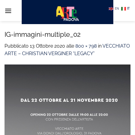
Salta
EN
IT
ai
contenuti
IG-immagini-multiple_02
Pubblicato
13 Ottobre 2020
alle
800 × 798
in
VECCHIATO
ARTE – CHRISTIAN VERGINER “LEGACY”