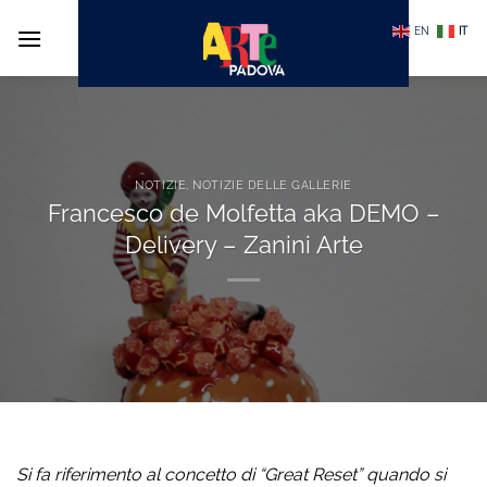
Salta
EN
IT
ai
contenuti
NOTIZIE
,
NOTIZIE DELLE GALLERIE
Francesco de Molfetta aka DEMO –
Delivery – Zanini Arte
Si fa riferimento al concetto di “Great Reset” quando si