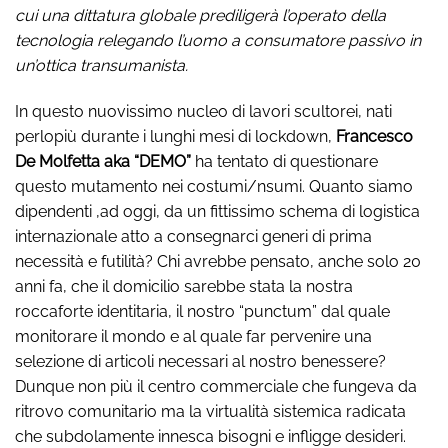
cui una dittatura globale prediligerà l’operato della
tecnologia relegando l’uomo a consumatore passivo in
un’ottica transumanista.
In questo nuovissimo nucleo di lavori scultorei, nati
perlopiù durante i lunghi mesi di lockdown,
Francesco
De Molfetta aka “DEMO”
ha tentato di questionare
questo mutamento nei costumi/nsumi. Quanto siamo
dipendenti ,ad oggi, da un fittissimo schema di logistica
internazionale atto a consegnarci generi di prima
necessità e futilità? Chi avrebbe pensato, anche solo 20
anni fa, che il domicilio sarebbe stata la nostra
roccaforte identitaria, il nostro “punctum” dal quale
monitorare il mondo e al quale far pervenire una
selezione di articoli necessari al nostro benessere?
Dunque non più il centro commerciale che fungeva da
ritrovo comunitario ma la virtualità sistemica radicata
che subdolamente innesca bisogni e infligge desideri.