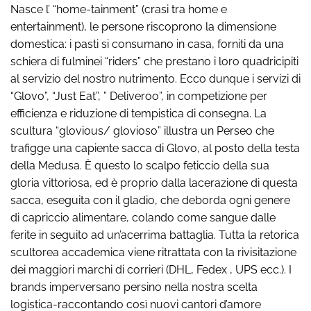
Nasce l’ “home-tainment” (crasi tra home e
entertainment), le persone riscoprono la dimensione
domestica: i pasti si consumano in casa, forniti da una
schiera di fulminei “riders” che prestano i loro quadricipiti
al servizio del nostro nutrimento. Ecco dunque i servizi di
“Glovo”, “Just Eat”, ” Deliveroo”, in competizione per
efficienza e riduzione di tempistica di consegna. La
scultura “glovious/ glovioso” illustra un Perseo che
trafigge una capiente sacca di Glovo, al posto della testa
della Medusa. È questo lo scalpo feticcio della sua
gloria vittoriosa, ed è proprio dalla lacerazione di questa
sacca, eseguita con il gladio, che deborda ogni genere
di capriccio alimentare, colando come sangue dalle
ferite in seguito ad un’acerrima battaglia. Tutta la retorica
scultorea accademica viene ritrattata con la rivisitazione
dei maggiori marchi di corrieri (DHL, Fedex , UPS ecc.). I
brands imperversano persino nella nostra scelta
logistica-raccontando così nuovi cantori d’amore