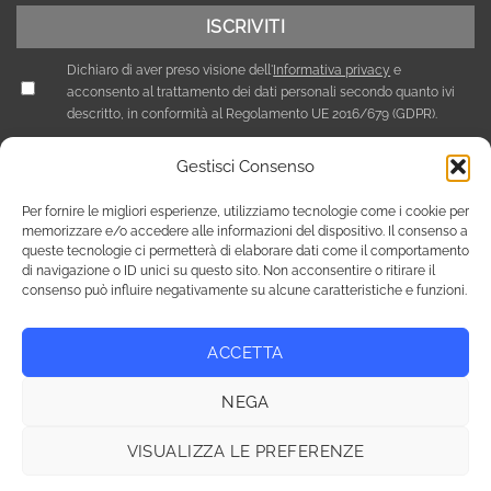
Dichiaro di aver preso visione dell'
Informativa privacy
e
acconsento al trattamento dei dati personali secondo quanto ivi
descritto, in conformità al Regolamento UE 2016/679 (GDPR).
Gestisci Consenso
Per fornire le migliori esperienze, utilizziamo tecnologie come i cookie per
memorizzare e/o accedere alle informazioni del dispositivo. Il consenso a
queste tecnologie ci permetterà di elaborare dati come il comportamento
di navigazione o ID unici su questo sito. Non acconsentire o ritirare il
consenso può influire negativamente su alcune caratteristiche e funzioni.
ACCETTA
Privacy Policy
Cookie Policy (UE)
NEGA
Copyright 2026 © Tutti i diritti riservati / NEF Nord Est Fair srl ,
via A. Costa, 19 - 35124 Padova - Italia / tel. +39 049 8800305 -
VISUALIZZA LE PREFERENZE
fax +39 049 8800944 - email: giulia@fierenef.com / p.iva & c.f.
03757810282