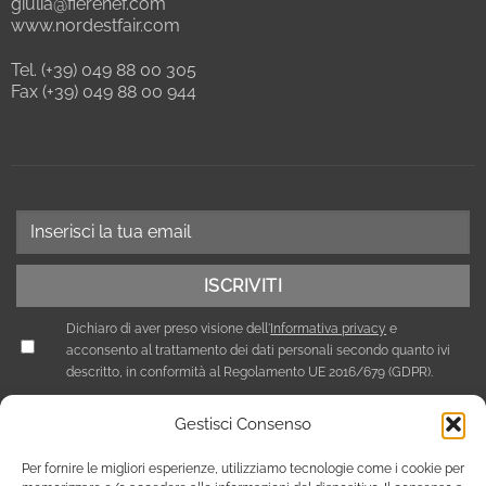
giulia@fierenef.com
www.nordestfair.com
Tel. (+39) 049 88 00 305
Fax (+39) 049 88 00 944
Dichiaro di aver preso visione dell'
Informativa privacy
e
acconsento al trattamento dei dati personali secondo quanto ivi
descritto, in conformità al Regolamento UE 2016/679 (GDPR).
Gestisci Consenso
Per fornire le migliori esperienze, utilizziamo tecnologie come i cookie per