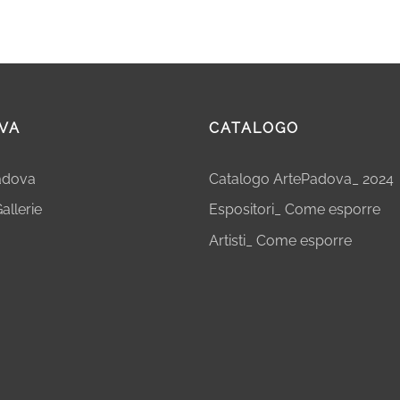
VA
CATALOGO
Padova
Catalogo ArtePadova_ 2024
allerie
Espositori_ Come esporre
Artisti_ Come esporre