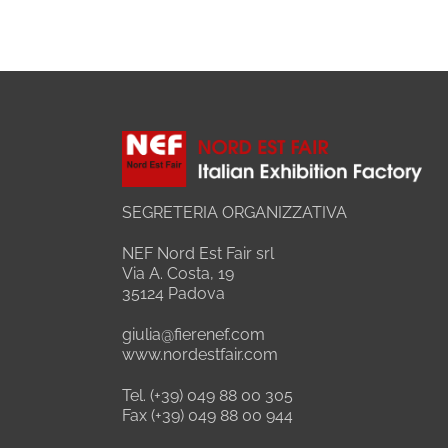
SEGRETERIA ORGANIZZATIVA
NEF Nord Est Fair srl
Via A. Costa, 19
35124 Padova
giulia@fierenef.com
www.nordestfair.com
Tel. (+39) 049 88 00 305
Fax (+39) 049 88 00 944