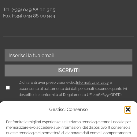
Tel. (+39) 049 88 00 305
Fax (+39) 049 88 00 944
Dichiaro di aver preso visione dell'
Informativa privacy
e
acconsento al trattamento dei dati personali secondo quanto ivi
descritto, in conformità al Regolamento UE 2016/679 (GDPR).
Gestisci Consenso
Per fornire le migliori esperienze, utilizziamo tecnologie come i cookie per
memorizzare e/o accedere alle informazioni del dispositivo. Il consenso a
queste tecnologie ci permetterà di elaborare dati come il comportamento