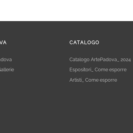
VA
CATALOGO
Padova
Catalogo ArtePadova_ 2024
allerie
Espositori_ Come esporre
Artisti_ Come esporre