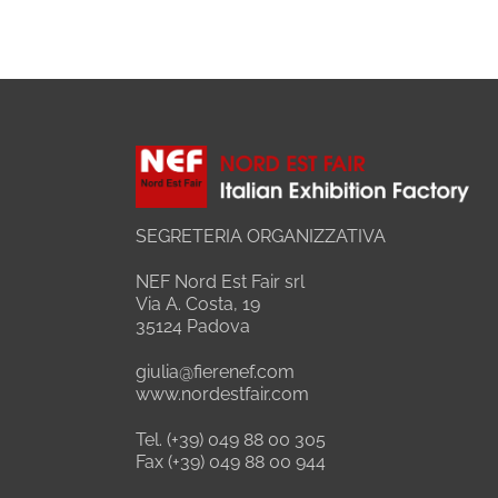
SEGRETERIA ORGANIZZATIVA
NEF Nord Est Fair srl
Via A. Costa, 19
35124 Padova
giulia@fierenef.com
www.nordestfair.com
Tel. (+39) 049 88 00 305
Fax (+39) 049 88 00 944