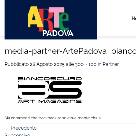
Salta
ai
H
contenuti
media-partner-ArtePadova_bianco
Pubblicato
28 Agosto 2025
alle
300 × 100
in
Partner
Sia commenti che trackback sono attualmente chiusi.
←
Precedente
Successivo
→