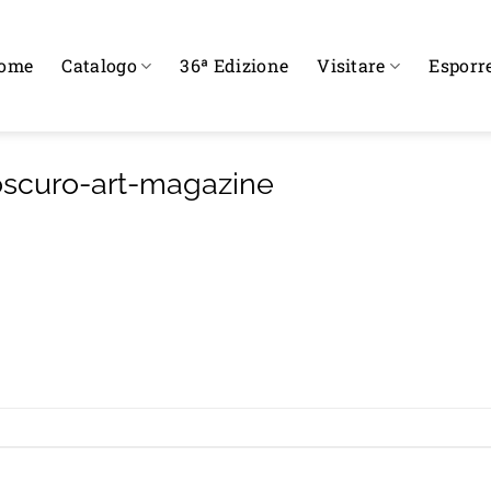
ome
Catalogo
36ª Edizione
Visitare
Esporr
scuro-art-magazine