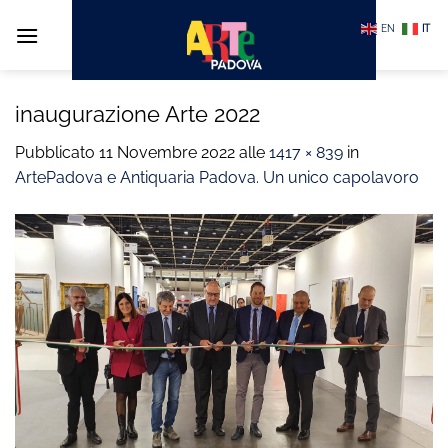
Salta
EN
IT
ai
contenuti
inaugurazione Arte 2022
Pubblicato
11 Novembre 2022
alle
1417 × 839
in
ArtePadova e Antiquaria Padova. Un unico capolavoro